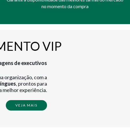
no momento da compra
MENTO VIP
iagens de executivos
ua organização, com a
língues
, prontos para
a melhor experiência.
VEJA MAIS