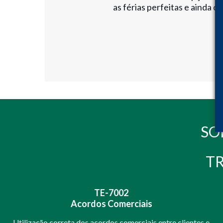
as férias perfeitas e ainda 
SO
T
TE-7002
Acordos Comerciais
Utilização correta dos acordos comerciais entre clientes e