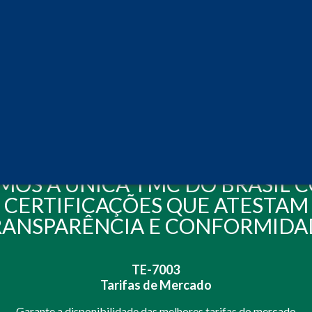
conta com a nossa
assessoria
especializada!
VEJA MAIS
MOS A ÚNICA TMC DO BRASIL 
CERTIFICAÇÕES QUE ATESTAM
RANSPARÊNCIA E CONFORMIDA
TE-7003
Tarifas de Mercado
Garante a disponibilidade das melhores tarifas do mercado