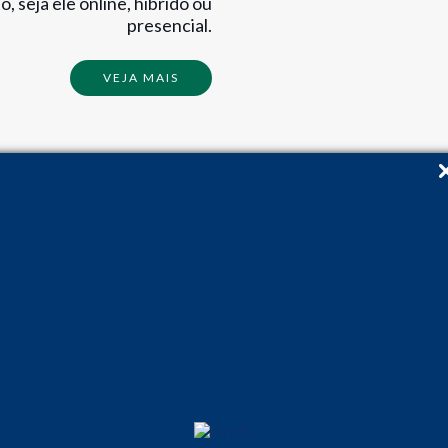
, seja ele online, híbrido ou
presencial.
VEJA MAIS
S À LAZER
s com condições especiais
s também podem contar com
ciadas
e ampla variedade de
uela tão sonhada e merecida
nossas plataformas digitais,
 experiências para garantir