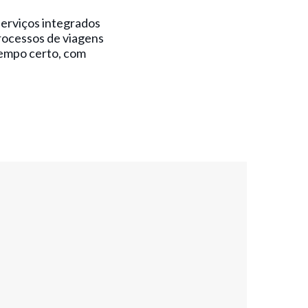
serviços integrados
processos de viagens
empo certo, com