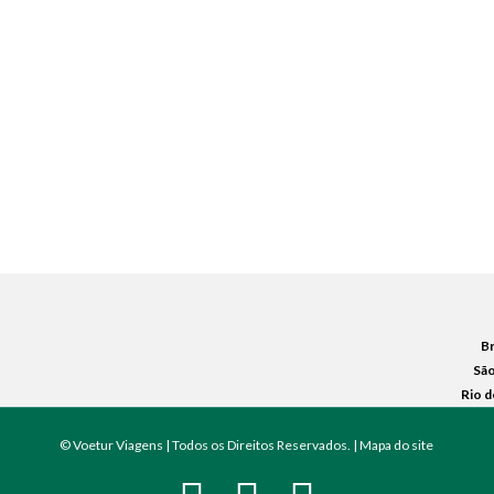
Br
São
Rio d
© Voetur Viagens | Todos os Direitos Reservados. |
Mapa do site