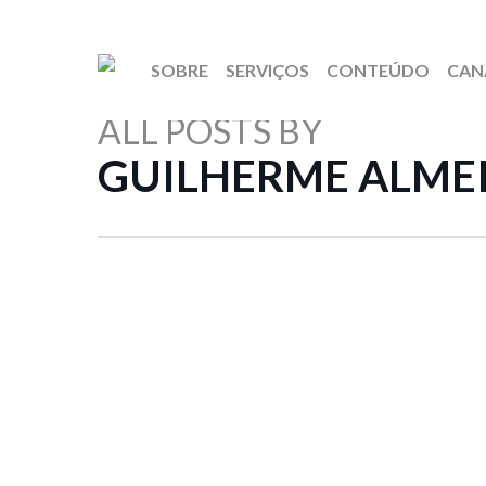
SOBRE
SERVIÇOS
CONTEÚDO
CAN
ALL POSTS BY
GUILHERME ALME
Guilherme Almeida
SOLUÇÕES TECNOLÓGICAS PARA VIAGENS
CORPORATIVAS INOVADORAS
04/08/2026
Visão TCO (Custo