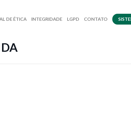
AL DE ÉTICA
INTEGRIDADE
LGPD
CONTATO
SIST
IDA
Guilherme Almeida
EVENTOS CORPORATIVOS: DICAS E SOLUÇÕES
Guilhe
NOTÍCIA