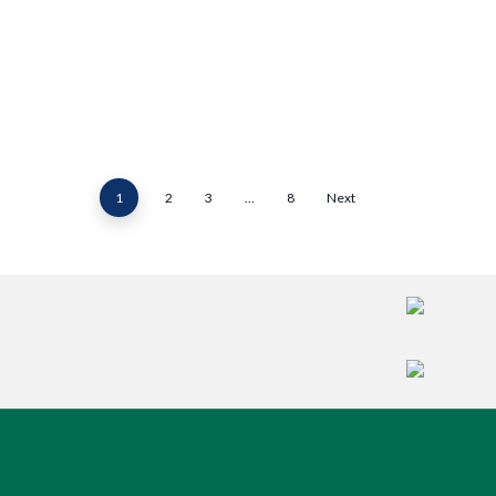
se falava em custo de uma
viagem corporativa, a conta
parecia…
1
2
3
…
8
Next