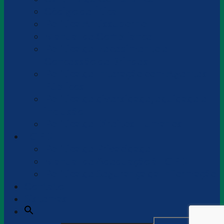
Código de Ética
Política Antissuborno
Manual de Compliance
Política de Recebimento e
Concessão de Brindes
Política de Interação com Agentes
Públicos
Política de diversidade, equidade e
inclusão
Política de Direitos Humanos
LGPD
Política de Privacidade
Manual de Adequação à LGPD
Política de Segurança da Informação
Contato
Sistemas