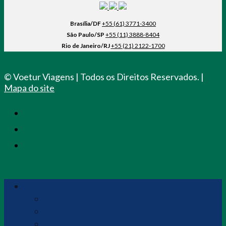
Brasília/DF
+55 (61) 3771-3400
São Paulo/SP
+55 (11) 3888-8404
Rio de Janeiro/RJ
+55 (21) 2122-1700
© Voetur Viagens | Todos os Direitos Reservados. |
Mapa do site
Sobre
Quem Somos
Agência Global – Direct ATPI
Grupo Voetur