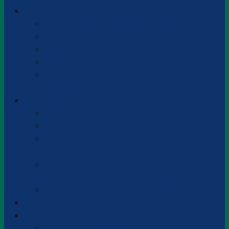
Serviços
Soluções para Viagens Corporativas
Eventos Corporativos
Mobilidade Corporativa
Viagens de Lazer
Payfly – Viagens e gestão de
despesas
Conteúdo
Blog
O futuro das viagens corporativas
Transforme seus eventos em
resultados
Tendências, estratégias e práticas
para eventos corporativos
Se inscreva em nossa newsletter
Canal de Ética
Integridade
Cartilha de Compliance