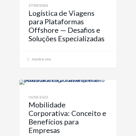
MOBILIDADE CORPORATIVA: SOLUÇÕES PARA
27/03/2026
EMPRESAS
Logística de Viagens
para Plataformas
Offshore — Desafios e
Soluções Especializadas
mestre.seo
MOBILIDADE CORPORATIVA: SOLUÇÕES PARA
EMPRESAS
01/02/2023
Mobilidade
Corporativa: Conceito e
Benefícios para
Empresas