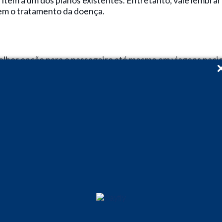
 item a um dos planos existentes. Entretanto, vale lembra
em o tratamento da doença.
elhor opção para o passageiro até mesmo em viagens nacion
imento médico em outras cidades ou estados. Além disso, 
vistos relacionados à viagem, como extravio de bagagens e
tes sobre a importância do seguro-viagem e estão buscand
ão estão tão atualizados sobre o assunto. Independentem
ultores oferecer toda a informação e assessoria necessári
luções completas com o lançamento recente da Voetur Se
ro-viagem. A integração à plataforma da Voetur Turismo pe
 adequado, combinando as características do roteiro e o pe