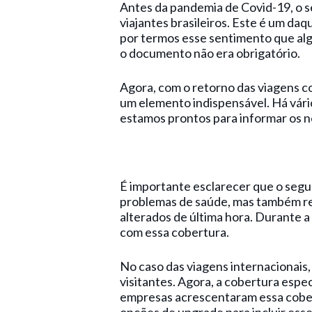
Antes da pandemia de Covid-19, o s
viajantes brasileiros. Este é um d
por termos esse sentimento que alg
o documento não era obrigatório.
Agora, com o retorno das viagens co
um elemento indispensável. Há vári
estamos prontos para informar os no
É importante esclarecer que o seg
problemas de saúde, mas também re
alterados de última hora. Durante a
com essa cobertura.
No caso das viagens internacionais,
visitantes. Agora, a cobertura espe
empresas acrescentaram essa cober