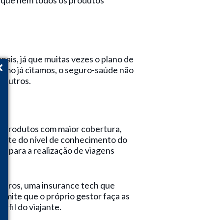
r que nem todos os produtos
ais, já que muitas vezes o plano de
como já citamos, o seguro-saúde não
 outros.
o produtos com maior cobertura,
ente do nível de conhecimento do
a para a realização de viagens
guros, uma insurance tech que
rmite que o próprio gestor faça as
rfil do viajante.