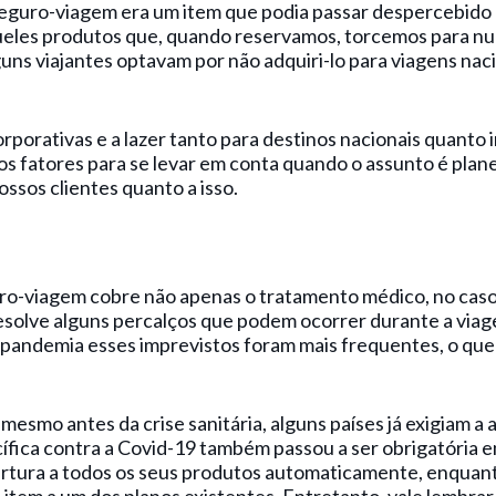
eguro-viagem era um item que podia passar despercebido 
aqueles produtos que, quando reservamos, torcemos para nu
uns viajantes optavam por não adquiri-lo para viagens nac
rporativas e a lazer tanto para destinos nacionais quanto 
os fatores para se levar em conta quando o assunto é pla
ssos clientes quanto a isso.
uro-viagem cobre não apenas o tratamento médico, no caso
solve alguns percalços que podem ocorrer durante a via
 pandemia esses imprevistos foram mais frequentes, o que 
 mesmo antes da crise sanitária, alguns países já exigiam a
cífica contra a Covid-19 também passou a ser obrigatória 
tura a todos os seus produtos automaticamente, enquant