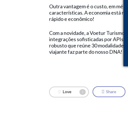
Outra vantagem é o custo, em médi
características. A economia está re
rápido e econômico!
Com a novidade, a Voetur Turismo to
integrações sofisticadas por APIs 
robusto que reúne 30 modalidades de
viajante faz parte do nosso DNA!
Love
Share
1